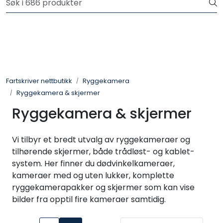
Skip to main content
Logg inn for å handle
Fartsskriver
Alkolås
Fartskriver nettbutikk
Ryggekamera
Ryggekamera & skjermer
Petroteknisk
Ryggekamera & skjermer
Ryggekamera
Vi tilbyr et bredt utvalg av ryggekameraer og
tilhørende skjermer, både trådløst- og kablet-
system. Her finner du dødvinkelkameraer,
kameraer med og uten lukker, komplette
ryggekamerapakker og skjermer som kan vise
bilder fra opptil fire kameraer samtidig.