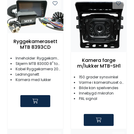
Ryggekamerasett
MTB 8393CD
Inneholder: Ryggekamera MTB 93CD
Kamera farge
Skjerm MTB 8300D 8" tommer
m/lukker MTB-SH1
Kabel Ryggekamera 20M
Ledningsnett
150 grader synsvinkel
Kamera med lukker
Varme i kamerahuset og linse
Bilde kan speilvendes
Innebygd mikrofon
PAL signal