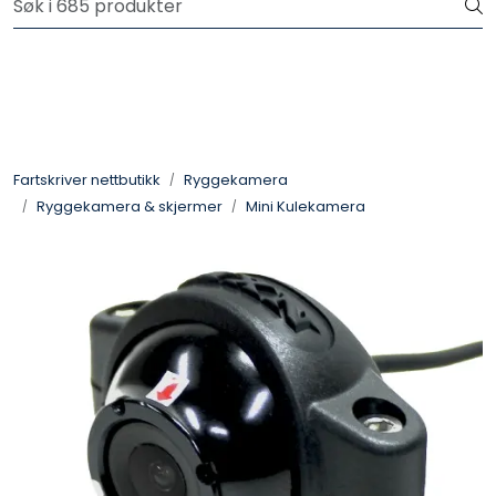
Skip to main content
Logg inn for å handle
Fartsskriver
Alkolås
Fartskriver nettbutikk
Ryggekamera
Ryggekamera & skjermer
Mini Kulekamera
Petroteknisk
Ryggekamera