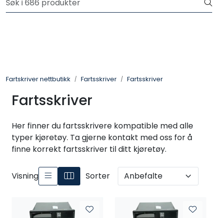
Skip to main content
Logg inn for å handle
Fartsskriver
Alkolås
Fartskriver nettbutikk
Fartsskriver
Fartsskriver
Petroteknisk
Fartsskriver
Ryggekamera
Her finner du fartsskrivere kompatible med alle
typer kjøretøy. Ta gjerne kontakt med oss for å
finne korrekt fartsskriver til ditt kjøretøy.
Visning
Sorter