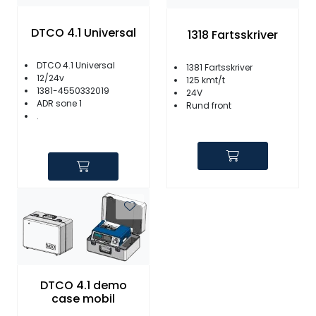
DTCO 4.1 Universal
1318 Fartsskriver
DTCO 4.1 Universal
1381 Fartsskriver
12/24v
125 kmt/t
1381-4550332019
24V
ADR sone 1
Rund front
.
DTCO 4.1 demo
case mobil