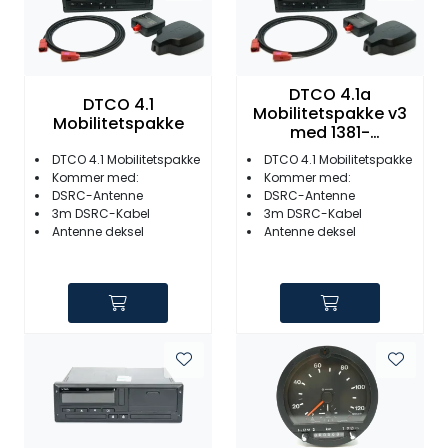
DTCO 4.1a
DTCO 4.1
Mobilitetspakke v3
Mobilitetspakke
med 1381-
4550332023, DSRC
DTCO 4.1 Mobilitetspakke
DTCO 4.1 Mobilitetspakke
antenne og 3
Kommer med:
Kommer med:
mtr.kabel
DSRC-Antenne
DSRC-Antenne
3m DSRC-Kabel
3m DSRC-Kabel
Antenne deksel
Antenne deksel