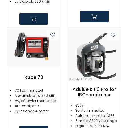
Luftforbruk: 330l/min
Kube 70
AdBlue Kit 3 Pro for
70 liter i minuttet
IBC-container
Mekanisk telleverk 3 siffer med nullstillingsratt
Av/på bryter montert i pistoloppheng
230v
Automatpistol
35 liter i minuttet
Fylleslange 4 meter
Automatisk pistol (SB325)
6 meter 3/4" fylleslange
Digitalt telleverk K24