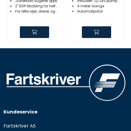
Justerbart sugerør opptil 100cm
Inkludert: 12/24v pumpe 50 liter i minuttet
2" BSP tilkobling for helfat
4 meter slange
For lette oljer, diesel, og frostvæske
Automatpistol
Kundeservice
Fartskriver AS