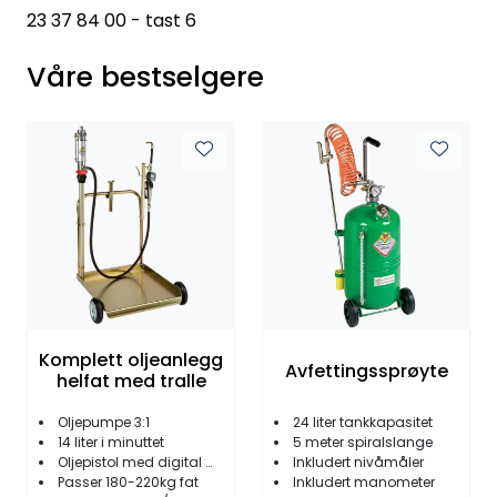
23 37 84 00 - tast 6
Våre bestselgere
Komplett oljeanlegg
Avfettingssprøyte
helfat med tralle
Oljepumpe 3:1
24 liter tankkapasitet
14 liter i minuttet
5 meter spiralslange
Oljepistol med digital måler
Inkludert nivåmåler
Passer 180-220kg fat
Inkludert manometer