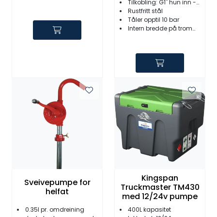
Tilkobling: G1" hun inn - G1" han ut
Rustfritt stål
Tåler opptil 10 bar
Intern bredde på trommel: 165mm
Kingspan
Sveivepumpe for
Truckmaster TM430
helfat
med 12/24v pumpe
0.35l pr. omdreining
400L kapasitet