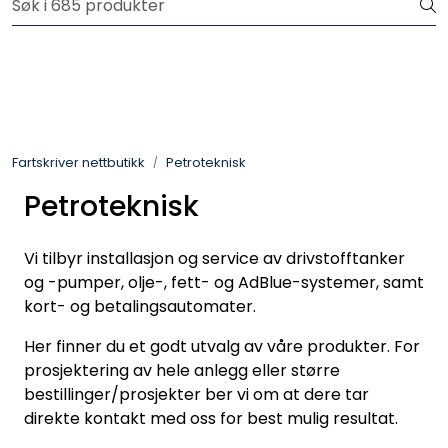
Skip to main content
Logg inn for å handle
Fartsskriver
Alkolås
Fartskriver nettbutikk
Petroteknisk
Petroteknisk
Petroteknisk
Ryggekamera
Vi tilbyr installasjon og service av drivstofftanker
og -pumper, olje-, fett- og AdBlue-systemer, samt
kort- og betalingsautomater.
Her finner du et godt utvalg av våre produkter. For
prosjektering av hele anlegg eller større
bestillinger/prosjekter ber vi om at dere tar
direkte kontakt med oss for best mulig resultat.