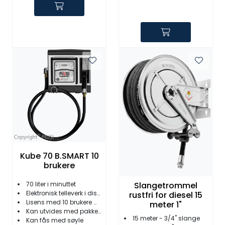
Kube 70 B.SMART 10
brukere
70 liter i minuttet
Slangetrommel
Elektronisk telleverk i display
rustfri for diesel 15
Lisens med 10 brukere medfølger
meter 1"
Kan utvides med pakke 50 brukere
15 meter - 3/4" slange
Kan fås med søyle