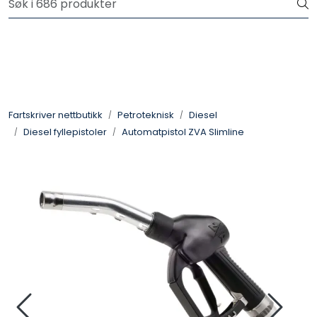
Skip to main content
Logg inn for å handle
Fartsskriver
Alkolås
Fartskriver nettbutikk
Petroteknisk
Diesel
Diesel fyllepistoler
Automatpistol ZVA Slimline
Petroteknisk
Ryggekamera