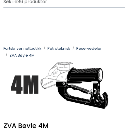
Skip to main content
Logg inn for å handle
Fartsskriver
Alkolås
Fartskriver nettbutikk
Petroteknisk
Reservedeler
Petroteknisk
ZVA Bøyle 4M
Ryggekamera
ZVA Bøyle 4M