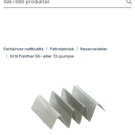
Skip to main content
Logg inn for å handle
Fartsskriver
Alkolås
Fartskriver nettbutikk
Petroteknisk
Reservedeler
Sil til Panther 56- eller 72-pumpe
Petroteknisk
Ryggekamera