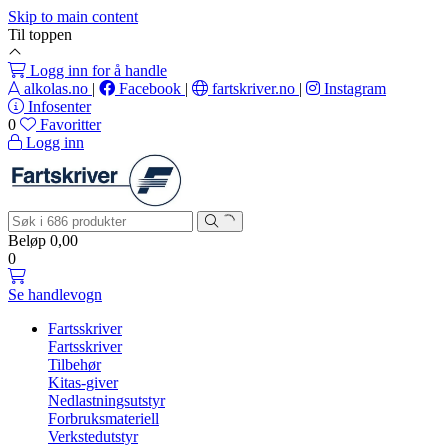
Skip to main content
Til toppen
Logg inn for å handle
alkolas.no
|
Facebook
|
fartskriver.no
|
Instagram
Infosenter
0
Favoritter
Logg inn
Beløp
0,00
0
Se handlevogn
Fartsskriver
Fartsskriver
Tilbehør
Kitas-giver
Nedlastningsutstyr
Forbruksmateriell
Verkstedutstyr