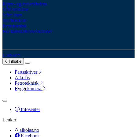
Kjøre- og hviletidsdata
Vårt verksted
Våre kurs
Trafikkskole
Petroteknisk
For fartsskriververksteder
Gurusoft
Tilbake
Fartsskriver
Alkolås
Petroteknisk
Ryggekamera
Infosenter
Lenker
alkolas.no
Facebook