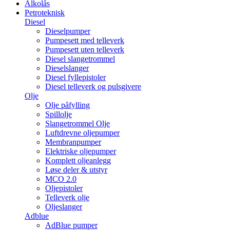
Alkolås
Petroteknisk
Diesel
Dieselpumper
Pumpesett med telleverk
Pumpesett uten telleverk
Diesel slangetrommel
Dieselslanger
Diesel fyllepistoler
Diesel telleverk og pulsgivere
Olje
Olje påfylling
Spillolje
Slangetrommel Olje
Luftdrevne oljepumper
Membranpumper
Elektriske oljepumper
Komplett oljeanlegg
Løse deler & utstyr
MCO 2.0
Oljepistoler
Telleverk olje
Oljeslanger
Adblue
AdBlue pumper