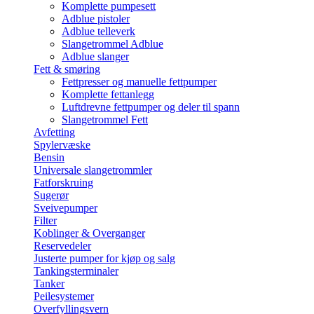
Komplette pumpesett
Adblue pistoler
Adblue telleverk
Slangetrommel Adblue
Adblue slanger
Fett & smøring
Fettpresser og manuelle fettpumper
Komplette fettanlegg
Luftdrevne fettpumper og deler til spann
Slangetrommel Fett
Avfetting
Spylervæske
Bensin
Universale slangetrommler
Fatforskruing
Sugerør
Sveivepumper
Filter
Koblinger & Overganger
Reservedeler
Justerte pumper for kjøp og salg
Tankingsterminaler
Tanker
Peilesystemer
Overfyllingsvern