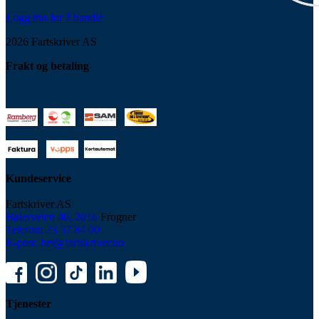
Logg inn for å handle
2026 Fartskriver AS
Frakt og betaling
Kundeservice
Fartskriver AS
Bølerveien 40, 2016
Frogner
Telefon: 23 37 84 00
E-post: hei@fartskriver.no
Tjenester