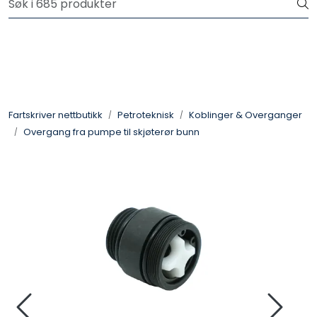
Skip to main content
Logg inn for å handle
Fartsskriver
Alkolås
Fartskriver nettbutikk
Petroteknisk
Koblinger & Overganger
Overgang fra pumpe til skjøterør bunn
Petroteknisk
Ryggekamera