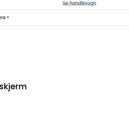
Se handlevogn
0
ra
Infosenter
Favoritter
Logg inn
 skjerm