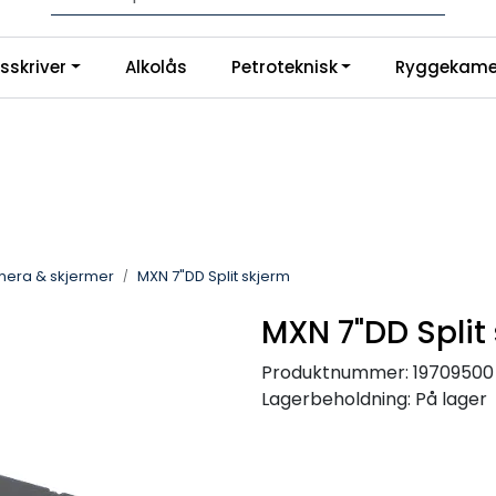
Logg inn for å handle
|
sskriver
Alkolås
Petroteknisk
Ryggekame
no
Instagram
era & skjermer
MXN 7"DD Split skjerm
MXN 7"DD Split
Produktnummer:
19709500
Lagerbeholdning:
På lager