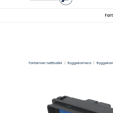
Skip to main content
|
|
Fart
alkolas.no
Facebook
fartskriver.
Fartskriver nettbutikk
Ryggekamera
Ryggekam