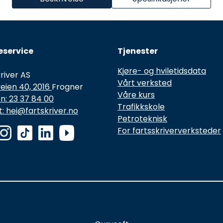
service
Tjenester
Kjøre- og hviletidsdata
river AS
Vårt verksted
eien 40, 2016
Frogner
Våre kurs
n: 23 37 84 00
Trafikkskole
: hei@fartskriver.no
Petroteknisk
For fartsskriververksteder