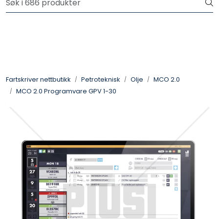
Skip to main content
Logg inn for å handle
Fartsskriver
Alkolås
Fartskriver nettbutikk
Petroteknisk
Olje
MCO 2.0
MCO 2.0 Programvare GPV 1-30
Petroteknisk
Ryggekamera