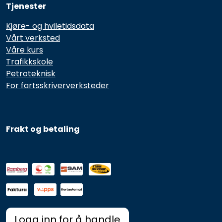
Tjenester
Kjøre- og hviletidsdata
Vårt verksted
Våre kurs
Trafikkskole
Petroteknisk
For fartsskriververksteder
Frakt og betaling
Logg inn for å handle