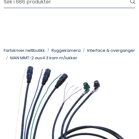
Skip to main content
Logg inn for å handle
Fartsskriver
Alkolås
Fartskriver nettbutikk
Ryggekamera
Interface & overganger
MAN MMT-2 aus4 3 kam m/lukker
Petroteknisk
Ryggekamera