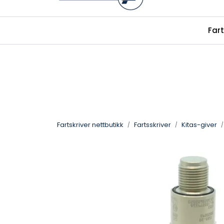
Skip to main content
|
|
Fart
alkolas.no
Facebook
fartskriver.
Fartskriver nettbutikk
Fartsskriver
Kitas-giver