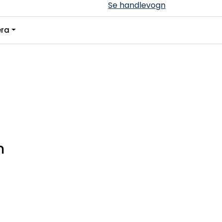
Se handlevogn
0
ra
Infosenter
Favoritter
Logg inn
m