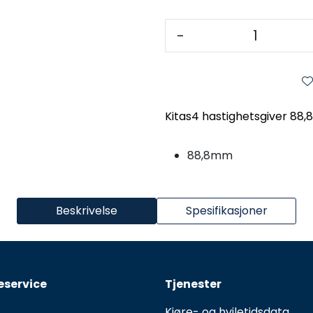
-
Kitas4 hastighetsgiver 88
88,8mm
Beskrivelse
Spesifikasjoner
service
Tjenester
Kjøre- og hviletidsdata