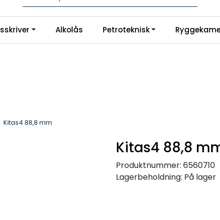
Logg inn for å handle
|
sskriver
Alkolås
Petroteknisk
Ryggekame
no
Instagram
Kitas4 88,8 mm
Kitas4 88,8 m
Produktnummer:
6560710
Lagerbeholdning:
På lager