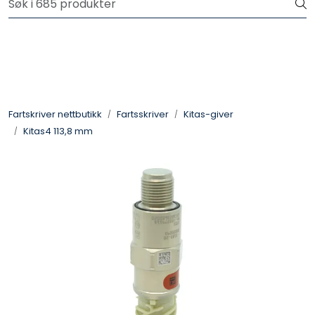
Skip to main content
Logg inn for å handle
Fartsskriver
Alkolås
Fartskriver nettbutikk
Fartsskriver
Kitas-giver
Kitas4 113,8 mm
Petroteknisk
Ryggekamera