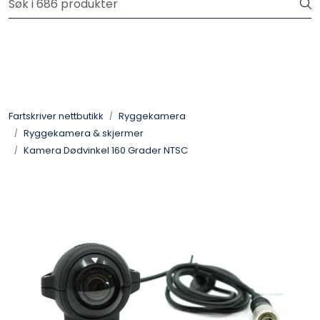
Skip to main content
Logg inn for å handle
Fartsskriver
Alkolås
Fartskriver nettbutikk
Ryggekamera
Ryggekamera & skjermer
Petroteknisk
Kamera Dødvinkel 160 Grader NTSC
Ryggekamera