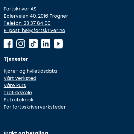
Fartskriver AS
Bølerveien 40, 2016
Frogner
Telefon: 23 37 84 00
E-post: hei@fartskriver.no
Tjenester
Kjøre- og hviletidsdata
Vårt verksted
Våre kurs
Trafikkskole
Petroteknisk
For fartsskriververksteder
Frakt og betaling