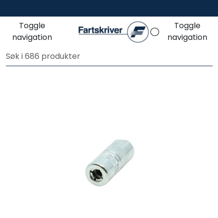
Skip to main content
Toggle
Toggle
navigation
navigation
Fartsskriver
Alkolås
Petroteknisk
Ryggekamera