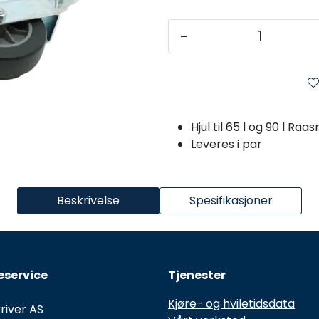
-
Hjul til 65 l og 90 l Ra
Leveres i par
Beskrivelse
Spesifikasjoner
service
Tjenester
Kjøre- og hviletidsdata
river AS