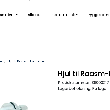
Logg inn for å handle
|
sskriver
Alkolås
Petroteknisk
Ryggekame
no
Instagram
er
Hjul til Raasm-beholder
Hjul til Raasm
Produktnummer:
36903217
Lagerbeholdning:
På lager