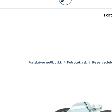
Skip to main content
|
|
Fart
alkolas.no
Facebook
fartskriver.
Fartskriver nettbutikk
Petroteknisk
Reservedel