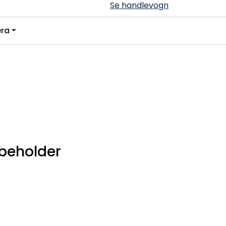
Se handlevogn
0
ra
Infosenter
Favoritter
Logg inn
-beholder