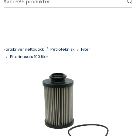
Skip to main content
Logg inn for å handle
Fartsskriver
Alkolås
Fartskriver nettbutikk
Petroteknisk
Filter
Filterinnsats 100 liter
Petroteknisk
Ryggekamera