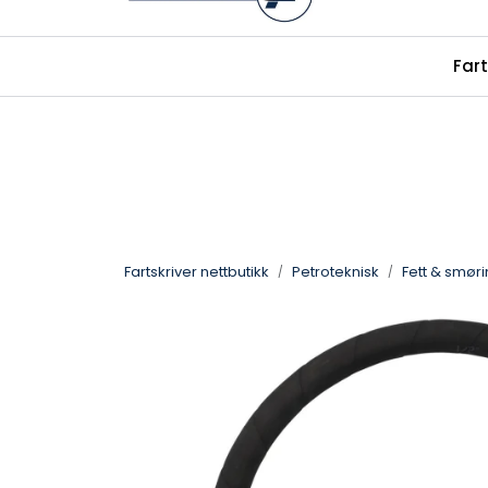
Skip to main content
|
|
Fart
alkolas.no
Facebook
fartskriver.
Fartskriver nettbutikk
Petroteknisk
Fett & smør