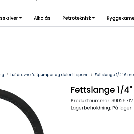
Logg inn for å handle
|
sskriver
Alkolås
Petroteknisk
Ryggekame
no
Instagram
ing
Luftdrevne fettpumper og deler til spann
Fettslange 1/4" 6 me
Fettslange 1/4"
Produktnummer:
39026712
Lagerbeholdning:
På lager