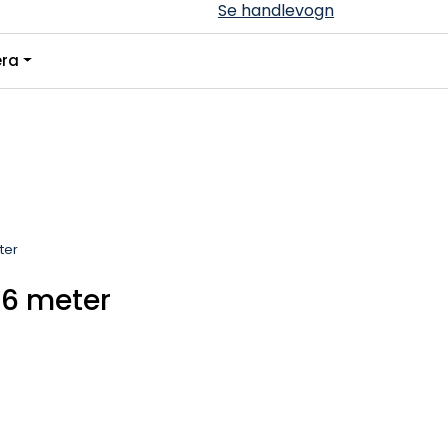
Se handlevogn
0
ra
Infosenter
Favoritter
Logg inn
ter
 6 meter