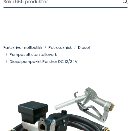
Skip to main content
Logg inn for å handle
Fartsskriver
Alkolås
Fartskriver nettbutikk
Petroteknisk
Diesel
Pumpesett uten telleverk
Petroteknisk
Dieselpumpe-kit Panther DC 12/24V
Ryggekamera