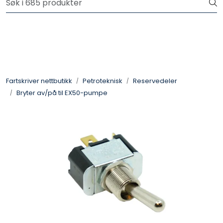
Skip to main content
Logg inn for å handle
Fartsskriver
Alkolås
Fartskriver nettbutikk
Petroteknisk
Reservedeler
Bryter av/på til EX50-pumpe
Petroteknisk
Ryggekamera